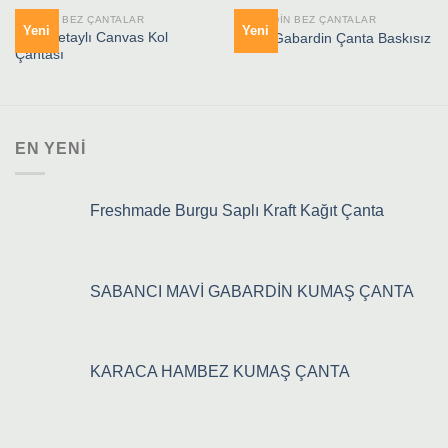
CANVAS BEZ ÇANTALAR
GABARDIN BEZ ÇANTALAR
Yeni
Yeni
Şerit Detaylı Canvas Kol
Siyah Gabardin Çanta Baskısız
Çantası
EN YENI
Freshmade Burgu Saplı Kraft Kağıt Çanta
SABANCI MAVİ GABARDİN KUMAŞ ÇANTA
KARACA HAMBEZ KUMAŞ ÇANTA