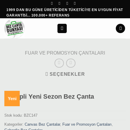
İçeriğe
1999 DAN BU GÜNE ÜRETİCİDEN TÜKETİCİYE EN UYGUN FİYAT
atla
GARANTİSİ... 100.000+ REFERANS
FUAR VE PROMOSYON ÇANTALARI
SEÇENEKLER
Iç Cepli Yeni Sezon Bez Çanta
Yeni
Stok kodu:
BZC147
Kategoriler:
Canvas Bez Çantalar
,
Fuar ve Promosyon Çantaları
,