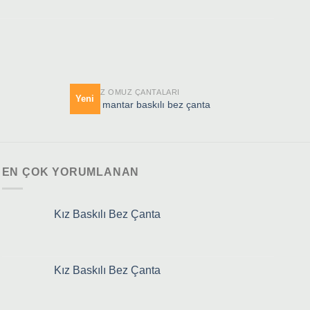
HAM BEZ OMUZ ÇANTALARI
GABA
Yeni
Yen
sevimli mantar baskılı bez çanta
Kırm
EN ÇOK YORUMLANAN
Kız Baskılı Bez Çanta
Kız Baskılı Bez Çanta