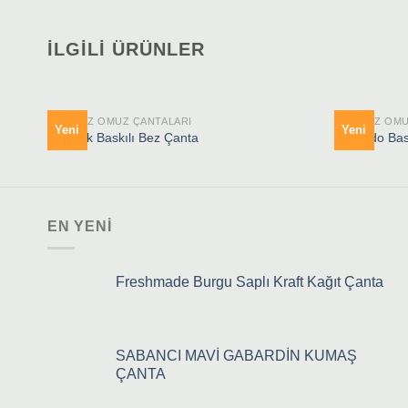
İLGILI ÜRÜNLER
HAM BEZ OMUZ ÇANTALARI
HAM BEZ OMU
Yeni
Yeni
Gelincik Baskılı Bez Çanta
Avakado Bas
EN YENI
Freshmade Burgu Saplı Kraft Kağıt Çanta
SABANCI MAVİ GABARDİN KUMAŞ
ÇANTA