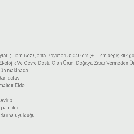
arı ; Ham Bez Çanta Boyutları 35×40 cm (+- 1 cm değişiklik
 Ekolojik Ve Çevre Dostu Olan Ürün, Doğaya Zarar Vermeden Üret
rünün makinada
dan dolayı
malıdır Elde
evirip
00 pamuklu
tlarına uyulduğu