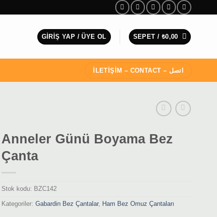
GIRIŞ YAP / ÜYE OL
SEPET /
₺
0,00
İLETİŞİM – CONTACT – اتصل
Anneler Günü Boyama Bez
Çanta
Stok kodu:
BZC142
Kategoriler:
Gabardin Bez Çantalar
,
Ham Bez Omuz Çantaları