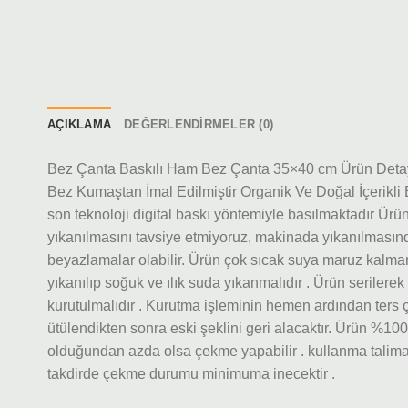
AÇIKLAMA
DEĞERLENDIRMELER (0)
Bez Çanta Baskılı Ham Bez Çanta 35×40 cm Ürün Detayl
Bez Kumaştan İmal Edilmiştir Organik Ve Doğal İçerikli
son teknoloji digital baskı yöntemiyle basılmaktadır Ü
yıkanılmasını tavsiye etmiyoruz, makinada yıkanılmasın
beyazlamalar olabilir. Ürün çok sıcak suya maruz kalma
yıkanılıp soğuk ve ılık suda yıkanmalıdır . Ürün serilerek
kurutulmalıdır . Kurutma işleminin hemen ardından ters ç
ütülendikten sonra eski şeklini geri alacaktır. Ürün %1
olduğundan azda olsa çekme yapabilir . kullanma talima
takdirde çekme durumu minimuma inecektir .