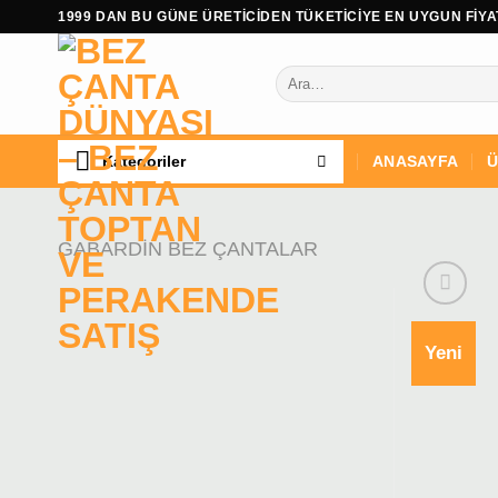
İçeriğe
1999 DAN BU GÜNE ÜRETİCİDEN TÜKETİCİYE EN UYGUN FİYAT
atla
Ara:
Kategoriler
ANASAYFA
Ü
GABARDIN BEZ ÇANTALAR
Yeni