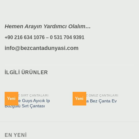
Hemen Arayın Yardımcı Olalım…
+90 216 634 1076 – 0 531 704 9391
info@bezcantadunyasi.com
İLGILI ÜRÜNLER
HAM BEZ SIRT ÇANTALARI
HAM BEZ OMUZ ÇANTALARI
Yeni
Yeni
Mr. Nice Guys Ayıcık Ip
Boyama Bez Çanta Ev
Büzgülü Sırt Çantası
EN YENI