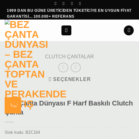
İçeriğe
1999 DAN BU GÜNE ÜRETİCİDEN TÜKETİCİYE EN UYGUN FİYAT
atla
GARANTİSİ... 100.000+ REFERANS
CLUTCH ÇANTALAR
SEÇENEKLER
Bez Çanta Dünyası F Harf Baskılı Clutch
Yeni
Çanta
Stok kodu:
BZC164