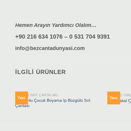
Hemen Arayın Yardımcı Olalım…
+90 216 634 1076 – 0 531 704 9391
info@bezcantadunyasi.com
İLGILI ÜRÜNLER
BOYAMA SIRT ÇANTALARI
HAM BEZ OMU
Yeni
Yeni
Unicornlu Çocuk Boyama Ip Büzgülü Sırt
Portakakal Ç
Çantası