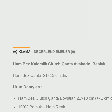
AÇIKLAMA
DEĞERLENDIRMELER (0)
Ham Bez Kalemlik Clutch Çanta Avakado Baskılı
Ham Bez Çanta 21×13 cm dir.
Ürün Detayları ;
Ham Bez Clutch Çanta Boyutları 21×13 cm (+- 1 cm değ
100% Pamuk – Ham Renk