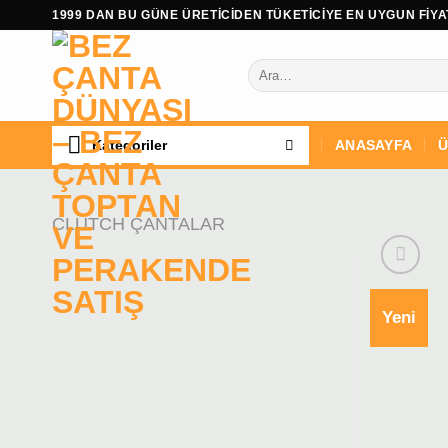
İçeriğe
1999 DAN BU GÜNE ÜRETİCİDEN TÜKETİCİYE EN UYGUN FİYAT
atla
Ara:
Kategoriler
ANASAYFA
Ü
CLUTCH ÇANTALAR
Yeni