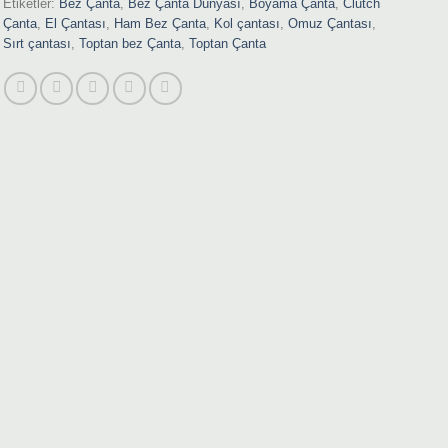
Etiketler:
Bez Çanta
,
Bez Çanta Dünyası
,
Boyama Çanta
,
Clutch
Çanta
,
El Çantası
,
Ham Bez Çanta
,
Kol çantası
,
Omuz Çantası
,
Sırt çantası
,
Toptan bez Çanta
,
Toptan Çanta