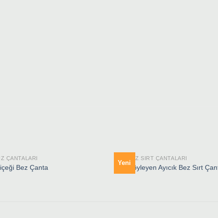
Z ÇANTALARI
HAM BEZ SIRT ÇANTALARI
Yeni
içeği Bez Çanta
Rap Söyleyen Ayıcık Bez Sırt Çan