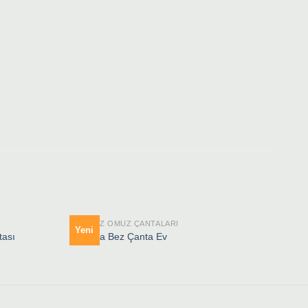
HAM BEZ OMUZ ÇANTALARI
HAM 
Yeni
Yen
tası
Boyama Bez Çanta Ev
Boya