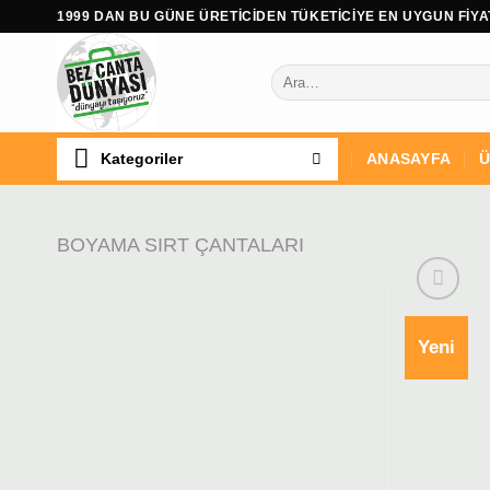
İçeriğe
1999 DAN BU GÜNE ÜRETİCİDEN TÜKETİCİYE EN UYGUN FİYAT
atla
Ara:
Kategoriler
ANASAYFA
Ü
BOYAMA SIRT ÇANTALARI
Yeni