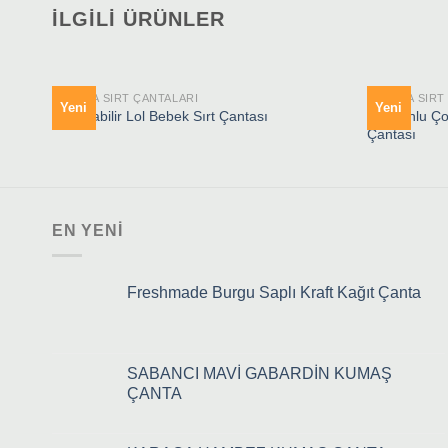
İLGILI ÜRÜNLER
BOYAMA SIRT ÇANTALARI
BOYAMA SIRT
Yeni
Yeni
Unicornlu Ço
Boyanabilir Lol Bebek Sırt Çantası
Çantası
EN YENI
Freshmade Burgu Saplı Kraft Kağıt Çanta
SABANCI MAVİ GABARDİN KUMAŞ
ÇANTA