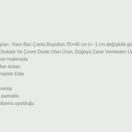
arı ; Ham Bez Çanta Boyutları 35×40 cm (+- 1 cm değişiklik
 Ekolojik Ve Çevre Dostu Olan Ürün, Doğaya Zarar Vermeden Üret
rünün makinada
dan dolayı
malıdır Elde
evirip
00 pamuklu
tlarına uyulduğu