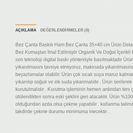
AÇIKLAMA
DEĞERLENDIRMELER (0)
Bez Çanta Baskılı Ham Bez Çanta 35×40 cm Ürün Detayl
Bez Kumaştan İmal Edilmiştir Organik Ve Doğal İçerikli
son teknoloji digital baskı yöntemiyle basılmaktadır Ü
yıkanılmasını tavsiye etmiyoruz, makinada yıkanılmasın
beyazlamalar olabilir. Ürün çok sıcak suya maruz kalma
yıkanılıp soğuk ve ılık suda yıkanmalıdır . Ürün serilerek
kurutulmalıdır . Kurutma işleminin hemen ardından ters ç
ütülendikten sonra eski şeklini geri alacaktır. Ürün %1
olduğundan azda olsa çekme yapabilir . kullanma talima
takdirde çekme durumu minimuma inecektir .