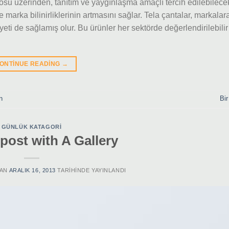
gosu üzerinden, tanıtım ve yaygınlaşma amaçlı tercih edilebilec
le marka bilinirliklerinin artmasını sağlar. Tela çantalar, markalar
eti de sağlamış olur. Bu ürünler her sektörde değerlendirilebilir
ONTINUE READING
→
n
Bir
GÜNLÜK KATAGORI
post with A Gallery
AN
ARALIK 16, 2013
TARIHINDE YAYINLANDI