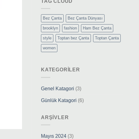
TAG CLOUD
Bez Çanta
Bez Çanta Dünyası
brooklyn
fashion
Ham Bez Çanta
style
Toptan bez Çanta
Toptan Çanta
women
KATEGORILER
Genel Katagori
(3)
Günlük Katagori
(6)
ARŞIVLER
Mayıs 2024
(3)