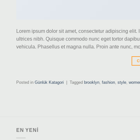
Lorem ipsum dolor sit amet, consectetur adipiscing elit. 
ultrices nibh. Quisque commodo nunc eget tortor dapibus
vehicula. Phasellus et magna nulla. Proin ante nunc, moll
C
Posted in
Günlük Katagori
|
Tagged
brooklyn
,
fashion
,
style
,
wome
EN YENI