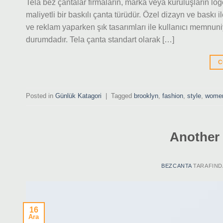
Tela bez çantalar firmaların, marka veya kuruluşların lo
maliyetli bir baskılı çanta türüdür. Özel dizayn ve baskı i
ve reklam yaparken şık tasarımları ile kullanıcı memnuniy
durumdadır. Tela çanta standart olarak […]
C
Posted in
Günlük Katagori
|
Tagged
brooklyn
,
fashion
,
style
,
wome
Another 
BEZCANTA
TARAFIND
16
Ara