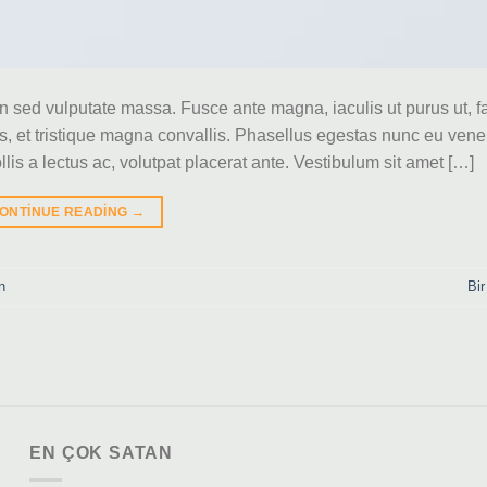
In sed vulputate massa. Fusce ante magna, iaculis ut purus ut, fa
, et tristique magna convallis. Phasellus egestas nunc eu vene
is a lectus ac, volutpat placerat ante. Vestibulum sit amet […]
ONTINUE READING
→
n
Bir
EN ÇOK SATAN