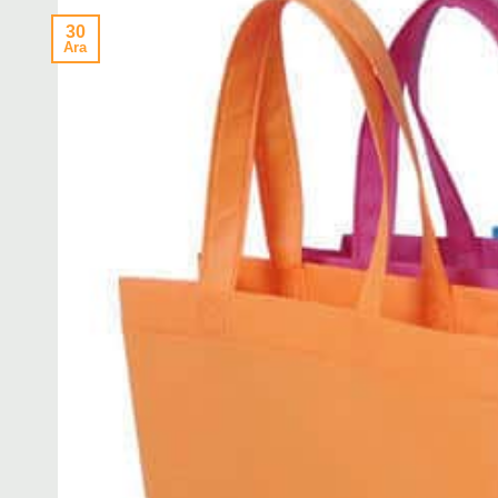
30
Ara